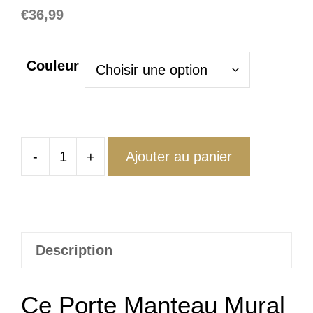
€
36,99
Couleur
-
+
Ajouter au panier
quantité
de
Porte
Manteau
Mural
Description
Collant
Ce Porte Manteau Mural