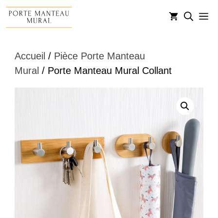
Aller
M
au
contenu
Accueil
/
Pièce Porte Manteau
Mural
/ Porte Manteau Mural Collant